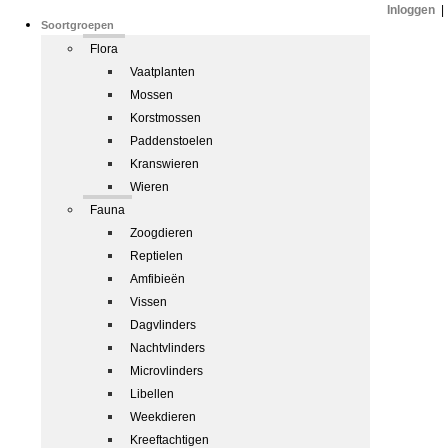
Inloggen
|
Soortgroepen
Flora
Vaatplanten
Mossen
Korstmossen
Paddenstoelen
Kranswieren
Wieren
Fauna
Zoogdieren
Reptielen
Amfibieën
Vissen
Dagvlinders
Nachtvlinders
Microvlinders
Libellen
Weekdieren
Kreeftachtigen