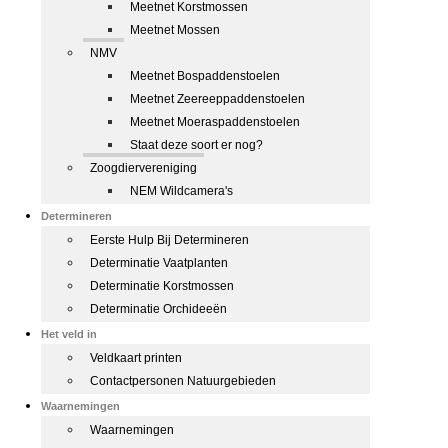
Meetnet Korstmossen
Meetnet Mossen
NMV
Meetnet Bospaddenstoelen
Meetnet Zeereeppaddenstoelen
Meetnet Moeraspaddenstoelen
Staat deze soort er nog?
Zoogdiervereniging
NEM Wildcamera's
Determineren
Eerste Hulp Bij Determineren
Determinatie Vaatplanten
Determinatie Korstmossen
Determinatie Orchideeën
Het veld in
Veldkaart printen
Contactpersonen Natuurgebieden
Waarnemingen
Waarnemingen