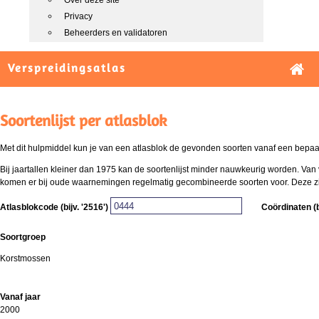
Over deze site
Privacy
Beheerders en validatoren
Verspreidingsatlas
Soortenlijst per atlasblok
Met dit hulpmiddel kun je van een atlasblok de gevonden soorten vanaf een bepaald
Bij jaartallen kleiner dan 1975 kan de soortenlijst minder nauwkeurig worden. Van 
komen er bij oude waarnemingen regelmatig gecombineerde soorten voor. Deze zijn 
Atlasblokcode (bijv. '2516')
Coördinaten (b
Soortgroep
Korstmossen
Vanaf jaar
2000