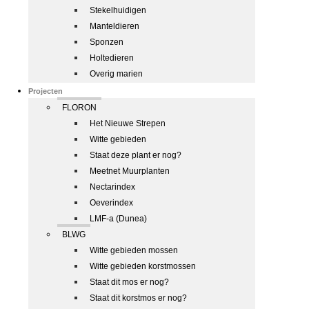
Stekelhuidigen
Manteldieren
Sponzen
Holtedieren
Overig marien
Projecten
FLORON
Het Nieuwe Strepen
Witte gebieden
Staat deze plant er nog?
Meetnet Muurplanten
Nectarindex
Oeverindex
LMF-a (Dunea)
BLWG
Witte gebieden mossen
Witte gebieden korstmossen
Staat dit mos er nog?
Staat dit korstmos er nog?