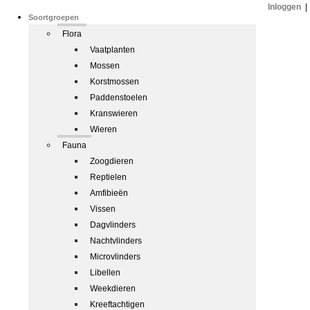
Inloggen
|
Soortgroepen
Flora
Vaatplanten
Mossen
Korstmossen
Paddenstoelen
Kranswieren
Wieren
Fauna
Zoogdieren
Reptielen
Amfibieën
Vissen
Dagvlinders
Nachtvlinders
Microvlinders
Libellen
Weekdieren
Kreeftachtigen