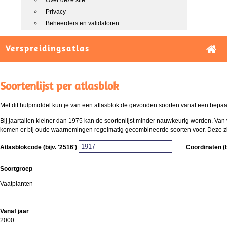
Over deze site
Privacy
Beheerders en validatoren
Verspreidingsatlas
Soortenlijst per atlasblok
Met dit hulpmiddel kun je van een atlasblok de gevonden soorten vanaf een bepaald
Bij jaartallen kleiner dan 1975 kan de soortenlijst minder nauwkeurig worden. Van 
komen er bij oude waarnemingen regelmatig gecombineerde soorten voor. Deze zijn 
Atlasblokcode (bijv. '2516')
Coördinaten (b
Soortgroep
Vaatplanten
Vanaf jaar
2000