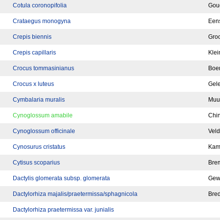
Cotula coronopifolia
Gou
Crataegus monogyna
Eens
Crepis biennis
Groo
Crepis capillaris
Klei
Crocus tommasinianus
Boe
Crocus x luteus
Gele
Cymbalaria muralis
Muu
Cynoglossum amabile
Chin
Cynoglossum officinale
Vel
Cynosurus cristatus
Kam
Cytisus scoparius
Bre
Dactylis glomerata subsp. glomerata
Gew
Dactylorhiza majalis/praetermissa/sphagnicola
Bred
Dactylorhiza praetermissa var. junialis