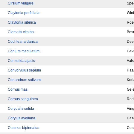
Cirsium vulgare
Spee
Claytonia perfoliata
Wint
Claytonia sibirica
Roze
Clematis vitalba
Bos
Cochlearia danica
Deen
Conium maculatum
Gevl
Consolida ajacis
Vals
Convolvulus sepium
Haa
Coriandrum sativum
Kori
Cornus mas
Gele
Cornus sanguinea
Rode
Corydalis solida
Vin
Corylus avellana
Haz
Cosmos bipinnatus
Cos