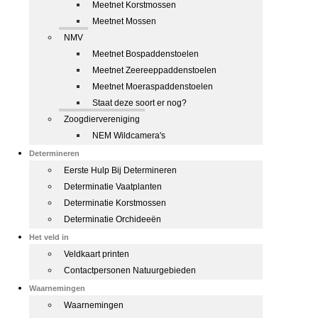
Meetnet Korstmossen
Meetnet Mossen
NMV
Meetnet Bospaddenstoelen
Meetnet Zeereeppaddenstoelen
Meetnet Moeraspaddenstoelen
Staat deze soort er nog?
Zoogdiervereniging
NEM Wildcamera's
Determineren
Eerste Hulp Bij Determineren
Determinatie Vaatplanten
Determinatie Korstmossen
Determinatie Orchideeën
Het veld in
Veldkaart printen
Contactpersonen Natuurgebieden
Waarnemingen
Waarnemingen