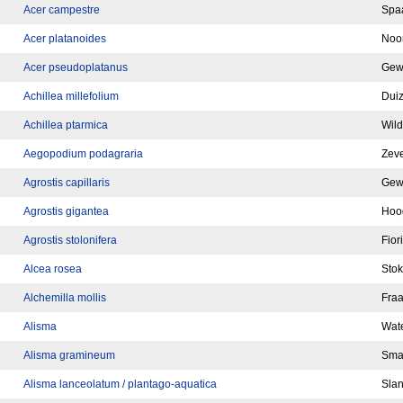
Acer campestre
Spa
Acer platanoides
Noo
Acer pseudoplatanus
Gew
Achillea millefolium
Dui
Achillea ptarmica
Wild
Aegopodium podagraria
Zev
Agrostis capillaris
Gewo
Agrostis gigantea
Hoog
Agrostis stolonifera
Fior
Alcea rosea
Stok
Alchemilla mollis
Fra
Alisma
Wat
Alisma gramineum
Sma
Alisma lanceolatum / plantago-aquatica
Slan