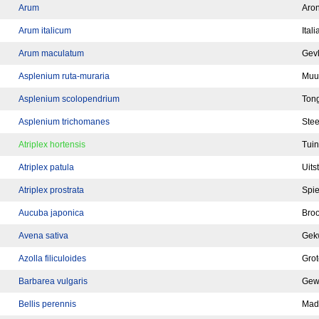
Arum
Aron
Arum italicum
Ital
Arum maculatum
Gevl
Asplenium ruta-muraria
Muu
Asplenium scolopendrium
Ton
Asplenium trichomanes
Ste
Atriplex hortensis
Tui
Atriplex patula
Uits
Atriplex prostrata
Spi
Aucuba japonica
Bro
Avena sativa
Gek
Azolla filiculoides
Grot
Barbarea vulgaris
Gew
Bellis perennis
Made