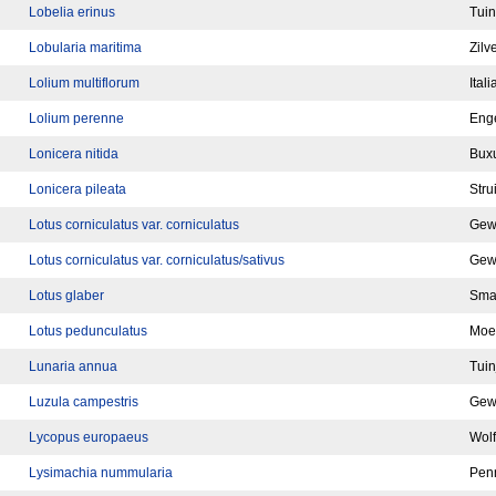
Lobelia erinus
Tuin
Lobularia maritima
Zilv
Lolium multiflorum
Ital
Lolium perenne
Enge
Lonicera nitida
Bux
Lonicera pileata
Stru
Lotus corniculatus var. corniculatus
Gewo
Lotus corniculatus var. corniculatus/sativus
Gewo
Lotus glaber
Smal
Lotus pedunculatus
Moer
Lunaria annua
Tui
Luzula campestris
Gew
Lycopus europaeus
Wolf
Lysimachia nummularia
Pen