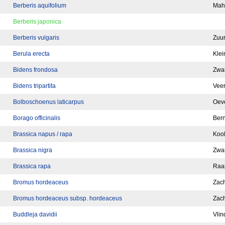
Berberis aquifolium
Mah
Berberis japonica
Berberis vulgaris
Zuu
Berula erecta
Klei
Bidens frondosa
Zwar
Bidens tripartita
Veer
Bolboschoenus laticarpus
Oev
Borago officinalis
Ber
Brassica napus / rapa
Koo
Brassica nigra
Zwar
Brassica rapa
Raa
Bromus hordeaceus
Zach
Bromus hordeaceus subsp. hordeaceus
Zach
Buddleja davidii
Vlin