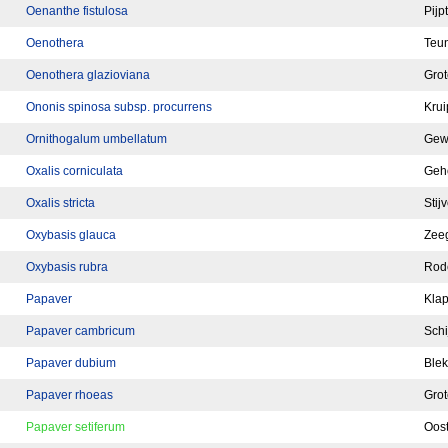
Oenanthe fistulosa
Pijp
Oenothera
Teun
Oenothera glazioviana
Grot
Ononis spinosa subsp. procurrens
Krui
Ornithogalum umbellatum
Gew
Oxalis corniculata
Geho
Oxalis stricta
Stij
Oxybasis glauca
Zee
Oxybasis rubra
Rod
Papaver
Klap
Papaver cambricum
Sch
Papaver dubium
Blek
Papaver rhoeas
Grot
Papaver setiferum
Oost