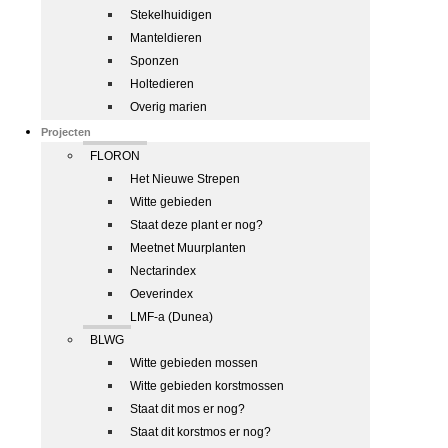
Stekelhuidigen
Manteldieren
Sponzen
Holtedieren
Overig marien
Projecten
FLORON
Het Nieuwe Strepen
Witte gebieden
Staat deze plant er nog?
Meetnet Muurplanten
Nectarindex
Oeverindex
LMF-a (Dunea)
BLWG
Witte gebieden mossen
Witte gebieden korstmossen
Staat dit mos er nog?
Staat dit korstmos er nog?