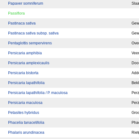
Papaver somniferum
Sla
Passiflora
Pastinaca sativa
Gewo
Pastinaca sativa subsp. sativa
Gew
Pentaglottis sempervirens
Over
Persicaria amphibia
Vee
Persicaria amplexicaulis
Doo
Persicaria bistorta
Adde
Persicaria lapathifolia
Bek
Persicaria lapathifolia / P. maculosa
Perz
Persicaria maculosa
Perz
Petasites hybridus
Groo
Phacelia tanacetifolia
Phac
Phalaris arundinacea
Riet