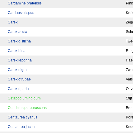
Cardamine pratensis
Pink
Carduus crispus
Krul
Carex
Zeg
Carex acuta
Sch
Carex disticha
Twee
Carex hirta
Rui
Carex leporina
Haz
Carex nigra
Zwa
Carex otrubae
Val
Carex riparia
Oev
Catapodium rigidum
Stij
Cenchrus purpurascens
Bre
Centaurea cyanus
Kor
Centaurea jacea
Kno