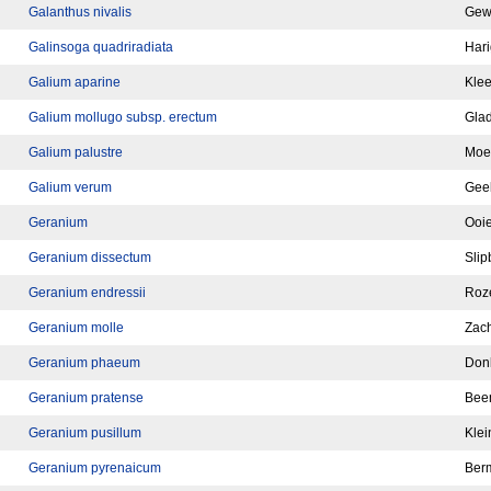
Galanthus nivalis
Gew
Galinsoga quadriradiata
Hari
Galium aparine
Klee
Galium mollugo subsp. erectum
Glad
Galium palustre
Moe
Galium verum
Geel
Geranium
Ooie
Geranium dissectum
Slip
Geranium endressii
Roz
Geranium molle
Zach
Geranium phaeum
Don
Geranium pratense
Bee
Geranium pusillum
Klei
Geranium pyrenaicum
Ber