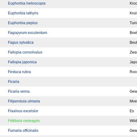
Euphorbia helioscopia
Kroo
Euphorbia lathyris
Krui
Euphorbia peplus
Tuin
Fagopyrum esculentum
Boe
Fagus sylvatica
Beu
Fallopia convolvulus
Zwa
Fallopia japonica
Jap
Festuca rubra
Roo
Ficaria
Ficaria verna
Gew
Filipendula ulmaria
Moe
Fraxinus excelsior
Es
Fritillaria meleagris
Wild
Fumaria officinalis
Gew