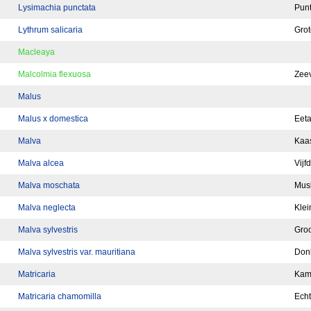
Lysimachia punctata
Pun
Lythrum salicaria
Grot
Macleaya
Malcolmia flexuosa
Zeev
Malus
Malus x domestica
Eet
Malva
Kaas
Malva alcea
Vijf
Malva moschata
Mus
Malva neglecta
Klei
Malva sylvestris
Groo
Malva sylvestris var. mauritiana
Donk
Matricaria
Kami
Matricaria chamomilla
Echt