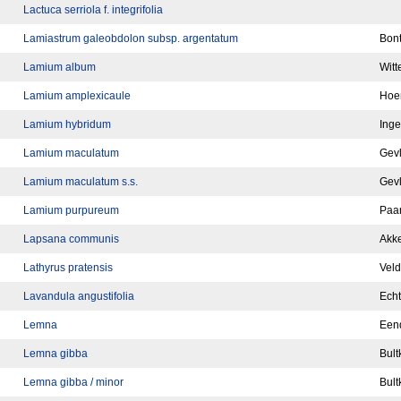
Lactuca serriola f. integrifolia
Lamiastrum galeobdolon subsp. argentatum
Bont
Lamium album
Witt
Lamium amplexicaule
Hoe
Lamium hybridum
Ing
Lamium maculatum
Gevl
Lamium maculatum s.s.
Gevl
Lamium purpureum
Paar
Lapsana communis
Akke
Lathyrus pratensis
Veld
Lavandula angustifolia
Echt
Lemna
Een
Lemna gibba
Bult
Lemna gibba / minor
Bult