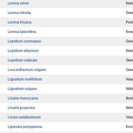
Lemna minor
Klei
Lemna minuta
Dwe
Lemna trisulca
Pun
Lemna turionifera
Kno
Lepidium coronopus
Grov
Lepidium didymum
Klei
Lepidium ruderale
Stee
Leucanthemum vulgare
Gew
Ligustrum ovalifolium
Haag
Ligustrum vulgare
Wild
Linaria maroccana
Bon
Linaria purpurea
Wal
Linum usitatissimum
Vlas
Lipandra polysperma
Kor