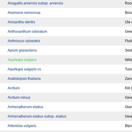
Anagallis arvensis subsp. arvensis
Rood
Anemone nemorosa
Bos
Anisantha sterilis
IJle
Anthoxanthum odoratum
Gew
Anthriscus sylvestris
Flui
Apium graveolens
Seld
Aquilegia vulgaris
Wild
Aquilegia vulgaris cv.
Tuin
Arabidopsis thaliana
Zan
Arctium
Klit 
Arctium minus
Gewo
Arrhenatherum elatius
Gla
Arrhenatherum elatius subsp. elatius
Gew
Artemisia vulgaris
Bijv