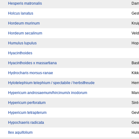
Hesperis matronalis
Dam
Holcus lanatus
Gest
Hordeum murinum
Krui
Hordeum secalinum
Veld
Humulus lupulus
Hop
Hyacinthoides
Hyacinthoides x massartiana
Bast
Hydrocharis morsus-ranae
Kikk
Hylotelephium telephium / spectabile / herbstfreude
Heme
Hypericum androsaemum/hircinum/x inodorum
Man
Hypericum perforatum
Sint
Hypericum tetrapterum
Gevl
Hypochaeris radicata
Gew
Ilex aquifolium
Huls