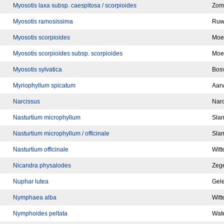
Myosotis laxa subsp. caespitosa / scorpioides
Zomp
Myosotis ramosissima
Ruw 
Myosotis scorpioides
Moer
Myosotis scorpioides subsp. scorpioides
Moer
Myosotis sylvatica
Bosv
Myriophyllum spicatum
Aarv
Narcissus
Narc
Nasturtium microphyllum
Slan
Nasturtium microphyllum / officinale
Slan
Nasturtium officinale
Witt
Nicandra physalodes
Zeg
Nuphar lutea
Gel
Nymphaea alba
Witt
Nymphoides peltata
Wat