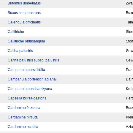
Butomus umbellatus
Zwa
Buxus sempervirens
Bux
Calendula officinalis
Tui
Callitriche
Ster
Callitriche obtusangula
Stom
Caltha palustris
Gew
Caltha palustris subsp. palustris
Gew
Campanula persicifolia
Prac
Campanula portenschlagiana
Dalm
Campanula poscharskyana
Krui
Capsella bursa-pastoris
Herd
Cardamine flexuosa
Bos
Cardamine hirsuta
Klei
Cardamine occulta
Azia