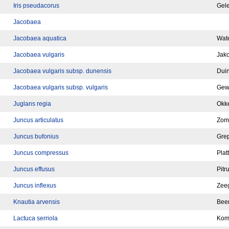
Iris pseudacorus
Gele
Jacobaea
Jacobaea aquatica
Wate
Jacobaea vulgaris
Jako
Jacobaea vulgaris subsp. dunensis
Duin
Jacobaea vulgaris subsp. vulgaris
Gewo
Juglans regia
Okk
Juncus articulatus
Zom
Juncus bufonius
Gre
Juncus compressus
Plat
Juncus effusus
Pitr
Juncus inflexus
Zee
Knautia arvensis
Bee
Lactuca serriola
Kom