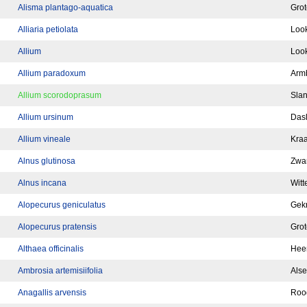
Alisma plantago-aquatica
Gro
Alliaria petiolata
Look
Allium
Look
Allium paradoxum
Arm
Allium scorodoprasum
Sla
Allium ursinum
Das
Allium vineale
Kraa
Alnus glutinosa
Zwar
Alnus incana
Witt
Alopecurus geniculatus
Gekn
Alopecurus pratensis
Grot
Althaea officinalis
Hee
Ambrosia artemisiifolia
Als
Anagallis arvensis
Rood