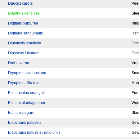
Daucus carota
Pee
Dianthus deltoides
Stee
Digitalis purpurea
Vin
Digitaria sanguinalis
Hari
Diplotaxis tenuifolia
Grot
Dipsacus fullonum
Grot
Draba verna
Vroe
Dryopteris carthusiana
Smal
Dryopteris filix-mas
Man
Echinochloa crus-galli
Eur
Echium plantagineum
Wee
Echium vulgare
Sla
Eleocharis palustris
Gew
Eleocharis palustris / uniglumis
Gewo