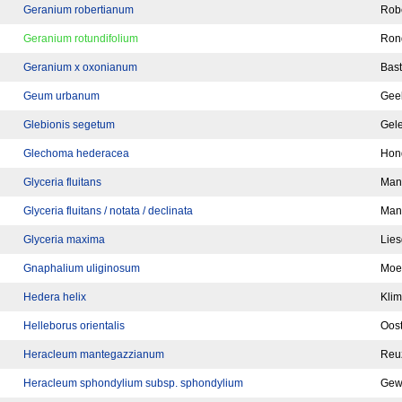
Geranium robertianum
Robe
Geranium rotundifolium
Ron
Geranium x oxonianum
Bast
Geum urbanum
Geel
Glebionis segetum
Gel
Glechoma hederacea
Hon
Glyceria fluitans
Man
Glyceria fluitans / notata / declinata
Mann
Glyceria maxima
Lies
Gnaphalium uliginosum
Moe
Hedera helix
Kli
Helleborus orientalis
Oost
Heracleum mantegazzianum
Reu
Heracleum sphondylium subsp. sphondylium
Gew