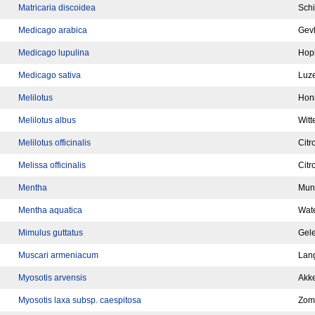
Matricaria discoidea
Schi
Medicago arabica
Gevl
Medicago lupulina
Hop
Medicago sativa
Luz
Melilotus
Honi
Melilotus albus
Witt
Melilotus officinalis
Citr
Melissa officinalis
Citr
Mentha
Munt
Mentha aquatica
Wat
Mimulus guttatus
Gel
Muscari armeniacum
Lang
Myosotis arvensis
Akke
Myosotis laxa subsp. caespitosa
Zomp