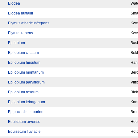
Elodea
Wate
Elodea nuttallii
Smal
Elymus athericus/repens
Kwe
Elymus repens
Kwe
Epilobium
Bast
Epilobium ciliatum
Bekl
Epilobium hirsutum
Hari
Epilobium montanum
Ber
Epilobium parviflorum
Vilt
Epilobium roseum
Blek
Epilobium tetragonum
Kant
Epipactis helleborine
Bre
Equisetum arvense
Hee
Equisetum fluviatile
Holp