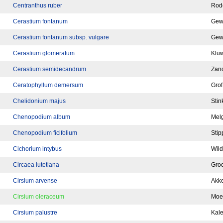
Centranthus ruber
Rod
Cerastium fontanum
Gew
Cerastium fontanum subsp. vulgare
Gew
Cerastium glomeratum
Klu
Cerastium semidecandrum
Zan
Ceratophyllum demersum
Grof
Chelidonium majus
Sti
Chenopodium album
Mel
Chenopodium ficifolium
Stip
Cichorium intybus
Wild
Circaea lutetiana
Groo
Cirsium arvense
Akke
Cirsium oleraceum
Moes
Cirsium palustre
Kale