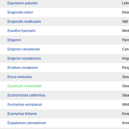
Equisetum palustre
Lidr
Eragrostis minor
Klei
Eragrostis multicaulis
Stij
Eranthis hyemalis
Wint
Erigeron
Fijn
Erigeron canadensis
Cana
Erigeron sumatrensis
Hoge
Erodium cicutarium
Rei
Eruca vesicaria
Zwa
Erysimum x marshallii
Sib
Eschscholzia californica
Sla
Euonymus europaeus
Wild
Euonymus fortunei
Krui
Eupatorium cannabinum
Koni