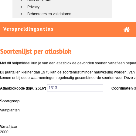
Over deze site
Privacy
Beheerders en validatoren
Verspreidingsatlas
Soortenlijst per atlasblok
Met dit hulpmiddel kun je van een atlasblok de gevonden soorten vanaf een bepaald
Bij jaartallen kleiner dan 1975 kan de soortenlijst minder nauwkeurig worden. Van 
komen er bij oude waarnemingen regelmatig gecombineerde soorten voor. Deze zijn 
Atlasblokcode (bijv. '2516')
Coördinaten (b
Soortgroep
Vaatplanten
Vanaf jaar
2000