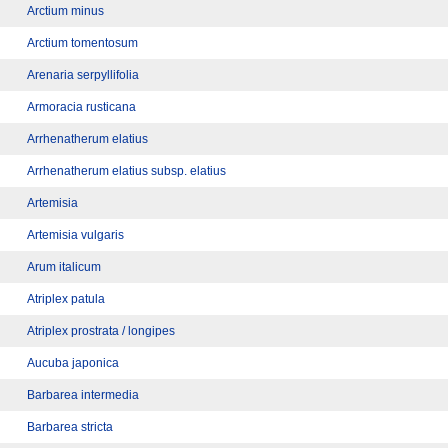
Arctium minus
Arctium tomentosum
Arenaria serpyllifolia
Armoracia rusticana
Arrhenatherum elatius
Arrhenatherum elatius subsp. elatius
Artemisia
Artemisia vulgaris
Arum italicum
Atriplex patula
Atriplex prostrata / longipes
Aucuba japonica
Barbarea intermedia
Barbarea stricta