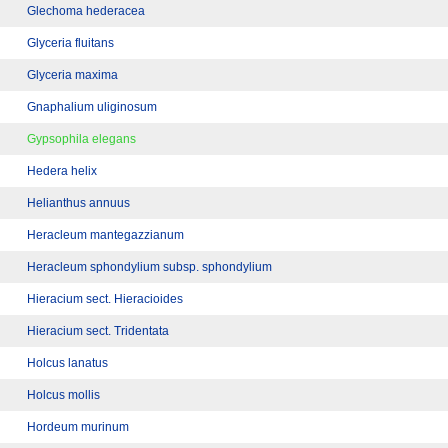
Glechoma hederacea
Glyceria fluitans
Glyceria maxima
Gnaphalium uliginosum
Gypsophila elegans
Hedera helix
Helianthus annuus
Heracleum mantegazzianum
Heracleum sphondylium subsp. sphondylium
Hieracium sect. Hieracioides
Hieracium sect. Tridentata
Holcus lanatus
Holcus mollis
Hordeum murinum