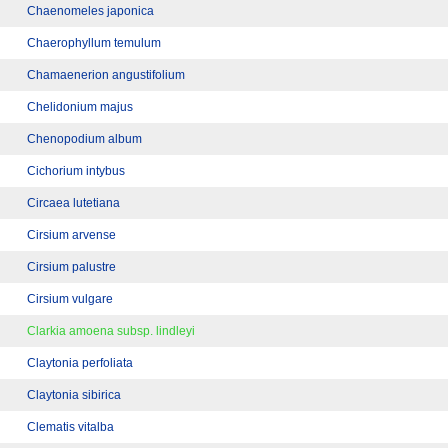
Chaenomeles japonica
Chaerophyllum temulum
Chamaenerion angustifolium
Chelidonium majus
Chenopodium album
Cichorium intybus
Circaea lutetiana
Cirsium arvense
Cirsium palustre
Cirsium vulgare
Clarkia amoena subsp. lindleyi
Claytonia perfoliata
Claytonia sibirica
Clematis vitalba