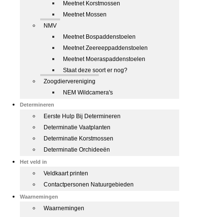
Meetnet Korstmossen
Meetnet Mossen
NMV
Meetnet Bospaddenstoelen
Meetnet Zeereeppaddenstoelen
Meetnet Moeraspaddenstoelen
Staat deze soort er nog?
Zoogdiervereniging
NEM Wildcamera's
Determineren
Eerste Hulp Bij Determineren
Determinatie Vaatplanten
Determinatie Korstmossen
Determinatie Orchideeën
Het veld in
Veldkaart printen
Contactpersonen Natuurgebieden
Waarnemingen
Waarnemingen