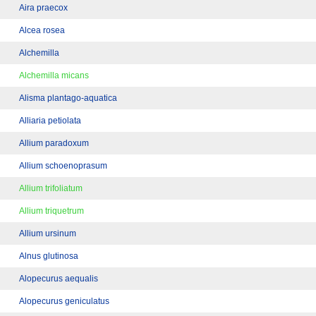
Aira praecox
Alcea rosea
Alchemilla
Alchemilla micans
Alisma plantago-aquatica
Alliaria petiolata
Allium paradoxum
Allium schoenoprasum
Allium trifoliatum
Allium triquetrum
Allium ursinum
Alnus glutinosa
Alopecurus aequalis
Alopecurus geniculatus