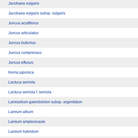
Jacobaea vulgaris
Jacobaea vulgaris subsp. vulgaris
Juncus acutiflorus
Juncus articulatus
Juncus bufonius
Juncus compressus
Juncus effusus
Kerria japonica
Lactuca serriola
Lactuca serriola f. serriola
Lamiastrum galeobdolon subsp. argentatum
Lamium album
Lamium amplexicaule
Lamium hybridum