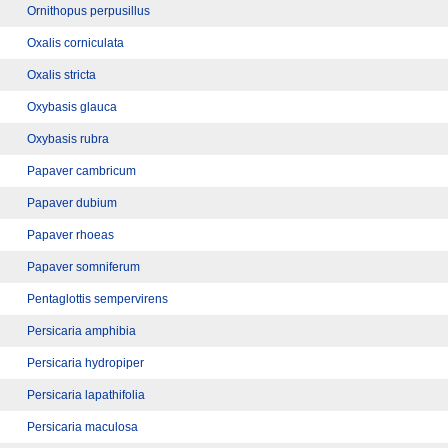
Ornithopus perpusillus
Oxalis corniculata
Oxalis stricta
Oxybasis glauca
Oxybasis rubra
Papaver cambricum
Papaver dubium
Papaver rhoeas
Papaver somniferum
Pentaglottis sempervirens
Persicaria amphibia
Persicaria hydropiper
Persicaria lapathifolia
Persicaria maculosa