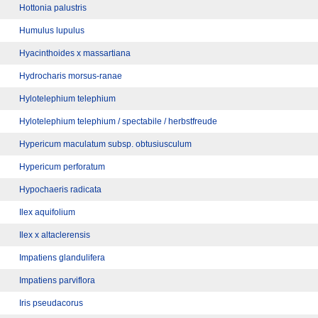
Hottonia palustris
Humulus lupulus
Hyacinthoides x massartiana
Hydrocharis morsus-ranae
Hylotelephium telephium
Hylotelephium telephium / spectabile / herbstfreude
Hypericum maculatum subsp. obtusiusculum
Hypericum perforatum
Hypochaeris radicata
Ilex aquifolium
Ilex x altaclerensis
Impatiens glandulifera
Impatiens parviflora
Iris pseudacorus