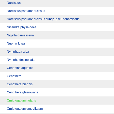
Narcissus
Narcissus pseudonarcissus
Narcissus pseudonarcissus subsp. pseudonarcissus
Nicandra physalodes
Nigella damascena
Nuphar lutea
Nymphaea alba
Nymphoides peltata
Oenanthe aquatica
Oenothera
Oenothera biennis
Oenothera glazioviana
Ornithogalum nutans
Ornithogalum umbellatum