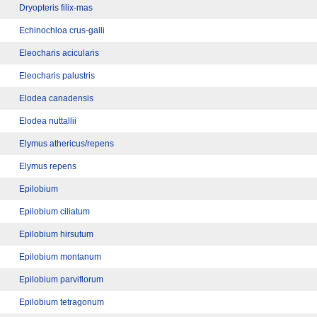
Dryopteris filix-mas
Echinochloa crus-galli
Eleocharis acicularis
Eleocharis palustris
Elodea canadensis
Elodea nuttallii
Elymus athericus/repens
Elymus repens
Epilobium
Epilobium ciliatum
Epilobium hirsutum
Epilobium montanum
Epilobium parviflorum
Epilobium tetragonum