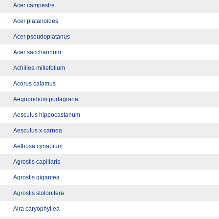
Acer campestre
Acer platanoides
Acer pseudoplatanus
Acer saccharinum
Achillea millefolium
Acorus calamus
Aegopodium podagraria
Aesculus hippocastanum
Aesculus x carnea
Aethusa cynapium
Agrostis capillaris
Agrostis gigantea
Agrostis stolonifera
Aira caryophyllea