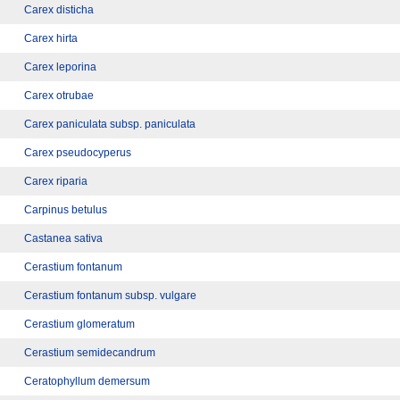
Carex disticha
Carex hirta
Carex leporina
Carex otrubae
Carex paniculata subsp. paniculata
Carex pseudocyperus
Carex riparia
Carpinus betulus
Castanea sativa
Cerastium fontanum
Cerastium fontanum subsp. vulgare
Cerastium glomeratum
Cerastium semidecandrum
Ceratophyllum demersum