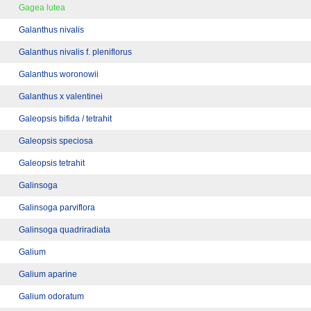
Gagea lutea
Galanthus nivalis
Galanthus nivalis f. pleniflorus
Galanthus woronowii
Galanthus x valentinei
Galeopsis bifida / tetrahit
Galeopsis speciosa
Galeopsis tetrahit
Galinsoga
Galinsoga parviflora
Galinsoga quadriradiata
Galium
Galium aparine
Galium odoratum