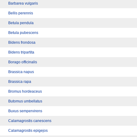
Barbarea vulgaris
Bellis perennis
Betula pendula
Betula pubescens
Bidens frondosa
Bidens tripartita
Borago officinalis
Brassica napus
Brassica rapa
Bromus hordeaceus
Butomus umbellatus
Buxus sempervirens
Calamagrostis canescens
Calamagrostis epigejos