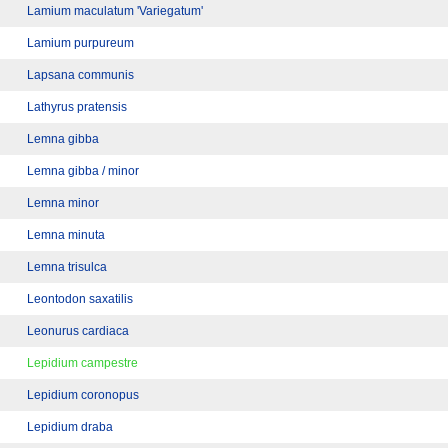
Lamium maculatum 'Variegatum'
Lamium purpureum
Lapsana communis
Lathyrus pratensis
Lemna gibba
Lemna gibba / minor
Lemna minor
Lemna minuta
Lemna trisulca
Leontodon saxatilis
Leonurus cardiaca
Lepidium campestre
Lepidium coronopus
Lepidium draba