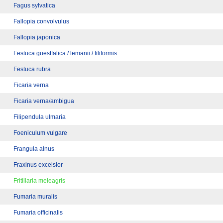
Fagus sylvatica
Fallopia convolvulus
Fallopia japonica
Festuca guestfalica / lemanii / filiformis
Festuca rubra
Ficaria verna
Ficaria verna/ambigua
Filipendula ulmaria
Foeniculum vulgare
Frangula alnus
Fraxinus excelsior
Fritillaria meleagris
Fumaria muralis
Fumaria officinalis