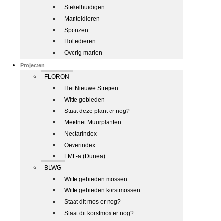
Stekelhuidigen
Manteldieren
Sponzen
Holtedieren
Overig marien
Projecten
FLORON
Het Nieuwe Strepen
Witte gebieden
Staat deze plant er nog?
Meetnet Muurplanten
Nectarindex
Oeverindex
LMF-a (Dunea)
BLWG
Witte gebieden mossen
Witte gebieden korstmossen
Staat dit mos er nog?
Staat dit korstmos er nog?