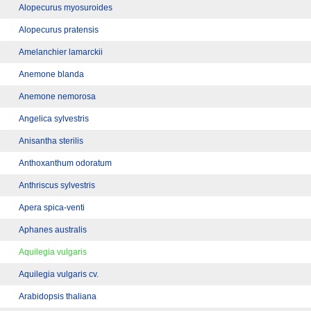
Alopecurus myosuroides
Alopecurus pratensis
Amelanchier lamarckii
Anemone blanda
Anemone nemorosa
Angelica sylvestris
Anisantha sterilis
Anthoxanthum odoratum
Anthriscus sylvestris
Apera spica-venti
Aphanes australis
Aquilegia vulgaris
Aquilegia vulgaris cv.
Arabidopsis thaliana