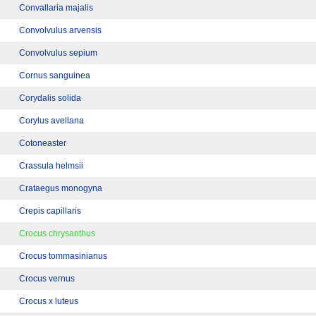
Convallaria majalis
Convolvulus arvensis
Convolvulus sepium
Cornus sanguinea
Corydalis solida
Corylus avellana
Cotoneaster
Crassula helmsii
Crataegus monogyna
Crepis capillaris
Crocus chrysanthus
Crocus tommasinianus
Crocus vernus
Crocus x luteus