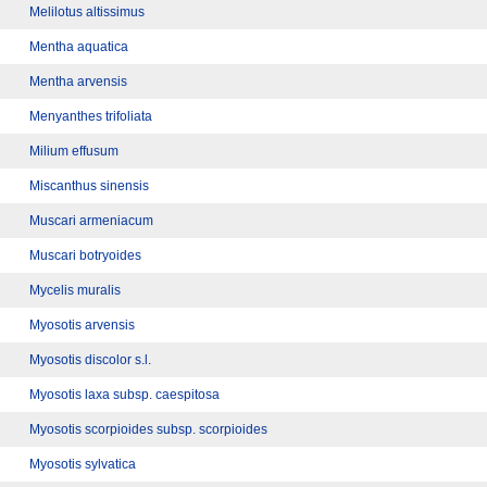
Melilotus altissimus
Mentha aquatica
Mentha arvensis
Menyanthes trifoliata
Milium effusum
Miscanthus sinensis
Muscari armeniacum
Muscari botryoides
Mycelis muralis
Myosotis arvensis
Myosotis discolor s.l.
Myosotis laxa subsp. caespitosa
Myosotis scorpioides subsp. scorpioides
Myosotis sylvatica