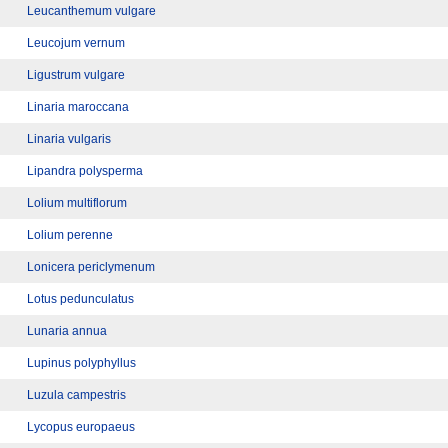
Leucanthemum vulgare
Leucojum vernum
Ligustrum vulgare
Linaria maroccana
Linaria vulgaris
Lipandra polysperma
Lolium multiflorum
Lolium perenne
Lonicera periclymenum
Lotus pedunculatus
Lunaria annua
Lupinus polyphyllus
Luzula campestris
Lycopus europaeus