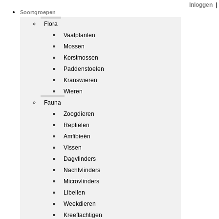
Inloggen
|
Soortgroepen
Flora
Vaatplanten
Mossen
Korstmossen
Paddenstoelen
Kranswieren
Wieren
Fauna
Zoogdieren
Reptielen
Amfibieën
Vissen
Dagvlinders
Nachtvlinders
Microvlinders
Libellen
Weekdieren
Kreeftachtigen