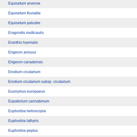
Equisetum arvense
Equisetum fluviatile
Equisetum palustre
Eragrostis multicaulis
Eranthis hyemalis
Erigeron annuus
Erigeron canadensis
Erodium cicutarium
Erodium cicutarium subsp. cicutarium
Euonymus europaeus
Eupatorium cannabinum
Euphorbia helioscopia
Euphorbia lathyris
Euphorbia peplus