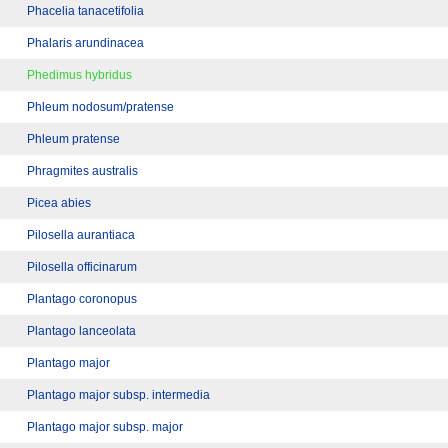
Phacelia tanacetifolia
Phalaris arundinacea
Phedimus hybridus
Phleum nodosum/pratense
Phleum pratense
Phragmites australis
Picea abies
Pilosella aurantiaca
Pilosella officinarum
Plantago coronopus
Plantago lanceolata
Plantago major
Plantago major subsp. intermedia
Plantago major subsp. major