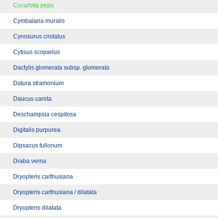
Cucurbita pepo
Cymbalaria muralis
Cynosurus cristatus
Cytisus scoparius
Dactylis glomerata subsp. glomerata
Datura stramonium
Daucus carota
Deschampsia cespitosa
Digitalis purpurea
Dipsacus fullonum
Draba verna
Dryopteris carthusiana
Dryopteris carthusiana / dilatata
Dryopteris dilatata