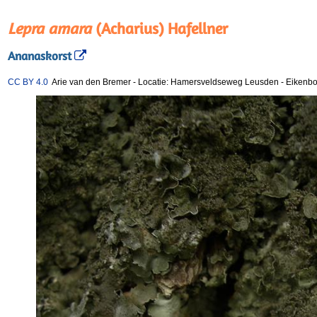
Lepra amara
(Acharius) Hafellner
Ananaskorst
CC BY 4.0
Arie van den Bremer
-
Locatie: Hamersveldseweg Leusden
-
Eikenb