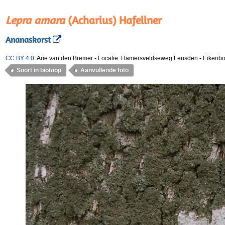
Lepra amara
(Acharius) Hafellner
Ananaskorst
CC BY 4.0
Arie van den Bremer
-
Locatie: Hamersveldseweg Leusden
-
Eikenb
Soort in biotoop
Aanvullende foto