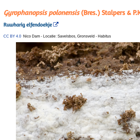
Gyrophanopsis polonensis
(Bres.) Stalpers & P
Ruwharig elfendoekje
CC BY 4.0
Nico Dam
-
Locatie: Savelsbos, Gronsveld
-
Habitus