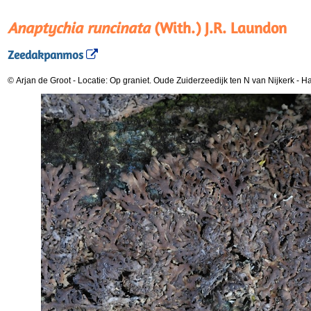
Anaptychia runcinata
(With.) J.R. Laundon
Zeedakpanmos
© Arjan de Groot
-
Locatie: Op graniet. Oude Zuiderzeedijk ten N van Nijkerk
-
Ha