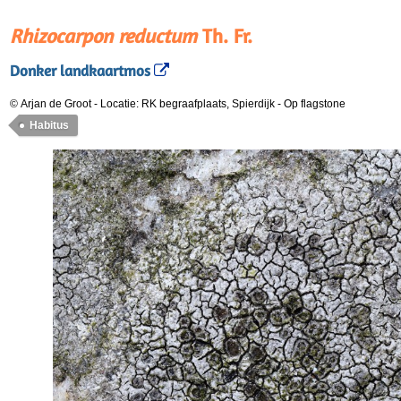
Rhizocarpon reductum
Th. Fr.
Donker landkaartmos
© Arjan de Groot
-
Locatie: RK begraafplaats, Spierdijk
-
Op flagstone
Habitus