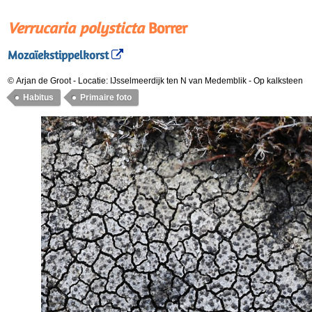
Verrucaria polysticta
Borrer
Mozaïekstippelkorst
© Arjan de Groot
-
Locatie: IJsselmeerdijk ten N van Medemblik
-
Op kalksteen
Habitus
Primaire foto