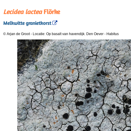
Lecidea lactea
Flörke
Melkwitte granietkorst
© Arjan de Groot
-
Locatie: Op basalt van havendijk. Den Oever
-
Habitus