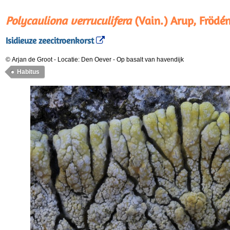
Polycauliona verruculifera
(Vain.) Arup, Frödén
Isidieuze zeecitroenkorst
© Arjan de Groot
-
Locatie: Den Oever
-
Op basalt van havendijk
Habitus