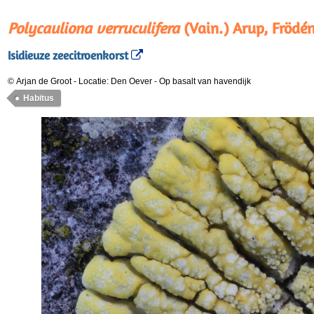
Polycauliona verruculifera
(Vain.) Arup, Frödén
Isidieuze zeecitroenkorst
© Arjan de Groot
-
Locatie: Den Oever
-
Op basalt van havendijk
Habitus