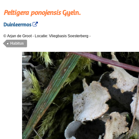
Peltigera ponojensis
Gyeln.
Duinleermos
© Arjan de Groot
-
Locatie: Vliegbasis Soesterberg
-
Habitus