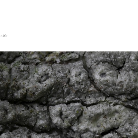
eciën