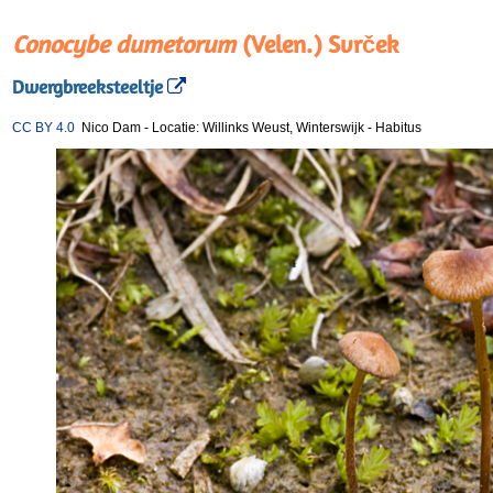
Conocybe dumetorum
(Velen.) Svrček
Dwergbreeksteeltje
CC BY 4.0
Nico Dam
-
Locatie: Willinks Weust, Winterswijk
-
Habitus