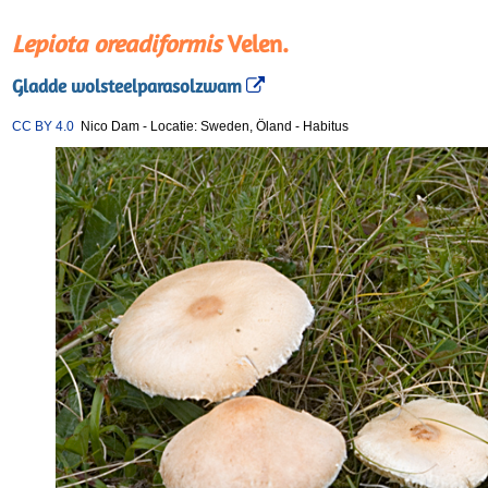
Lepiota oreadiformis
Velen.
Gladde wolsteelparasolzwam
CC BY 4.0
Nico Dam
-
Locatie: Sweden, Öland
-
Habitus