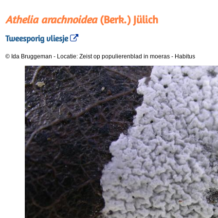
Athelia arachnoidea
(Berk.) Jülich
Tweesporig vliesje
© Ida Bruggeman
-
Locatie: Zeist op populierenblad in moeras
-
Habitus