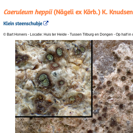
Caeruleum heppii
(Nägeli ex Körb.) K. Knudsen
Klein steenschubje
© Bart Horvers
-
Locatie: Huis ter Heide - Tussen Tilburg en Dongen
-
Op half in 