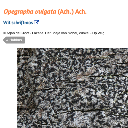
Opegrapha vulgata
(Ach.) Ach.
Wit schriftmos
© Arjan de Groot
-
Locatie: Het Bosje van Nobel, Winkel
-
Op Wilg
Habitus