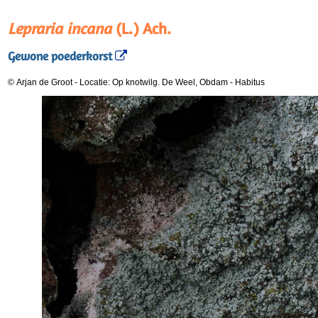
Lepraria incana
(L.) Ach.
Gewone poederkorst
© Arjan de Groot
-
Locatie: Op knotwilg. De Weel, Obdam
-
Habitus