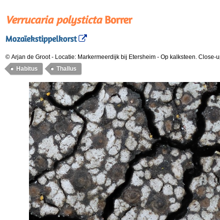
Verrucaria polysticta
Borrer
Mozaïekstippelkorst
© Arjan de Groot
-
Locatie: Markermeerdijk bij Etersheim
-
Op kalksteen. Close-u
Habitus
Thallus