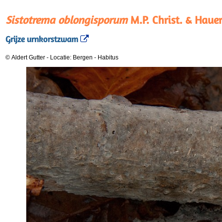
Sistotrema oblongisporum
M.P. Christ. & Hauer
Grijze urnkorstzwam
© Aldert Gutter
-
Locatie: Bergen
-
Habitus