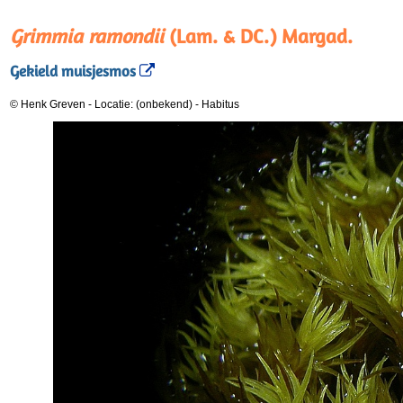
Grimmia ramondii
(Lam. & DC.) Margad.
Gekield muisjesmos
© Henk Greven
-
Locatie: (onbekend)
-
Habitus