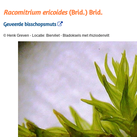
Racomitrium ericoides
(Brid.) Brid.
Geveerde bisschopsmuts
© Henk Greven
-
Locatie: Biervliet
-
Bladoksels met rhiziodenvilt