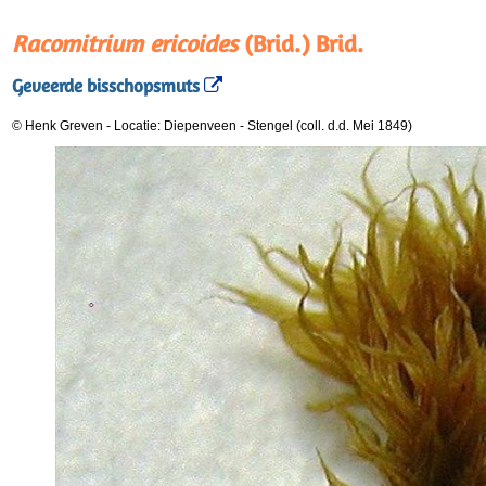
Racomitrium ericoides
(Brid.) Brid.
Geveerde bisschopsmuts
© Henk Greven
-
Locatie: Diepenveen
-
Stengel (coll. d.d. Mei 1849)