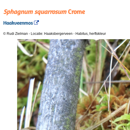
Sphagnum squarrosum
Crome
Haakveenmos
© Rudi Zielman
-
Locatie: Haaksbergerveen
-
Habitus, herftskleur