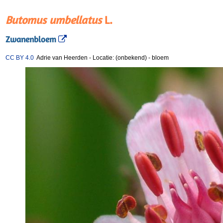
Butomus umbellatus
L.
Zwanenbloem
CC BY 4.0
Adrie van Heerden
-
Locatie: (onbekend)
-
bloem