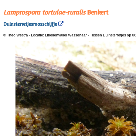
Lamprospora tortulae-ruralis
Benkert
Duinsterretjesmosschijfje
© Theo Westra
-
Locatie: Libellenvallei Wassenaar
-
Tussen Duinsterretjes op 0