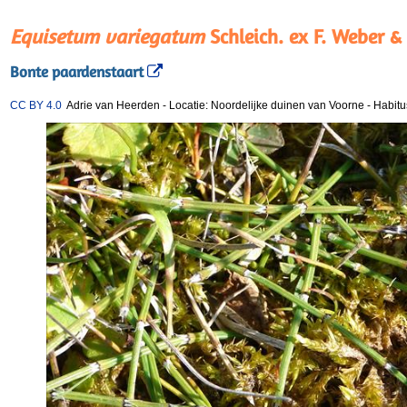
Equisetum variegatum
Schleich. ex F. Weber &
Bonte paardenstaart
CC BY 4.0
Adrie van Heerden
-
Locatie: Noordelijke duinen van Voorne
-
Habitu