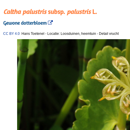
Caltha palustris
subsp.
palustris
L.
Gewone dotterbloem
CC BY 4.0
Hans Toetenel
-
Locatie: Loosduinen, heemtuin
-
Detail vrucht