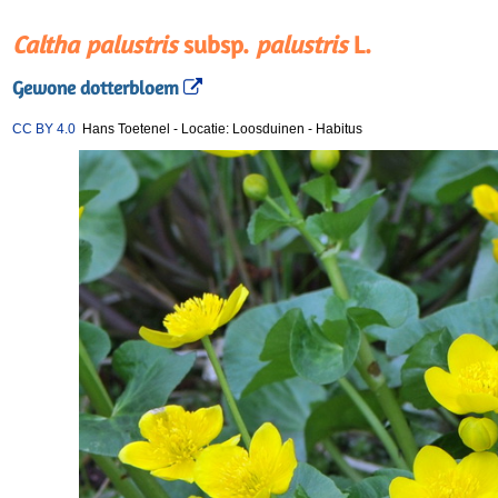
Caltha palustris
subsp.
palustris
L.
Gewone dotterbloem
CC BY 4.0
Hans Toetenel
-
Locatie: Loosduinen
-
Habitus