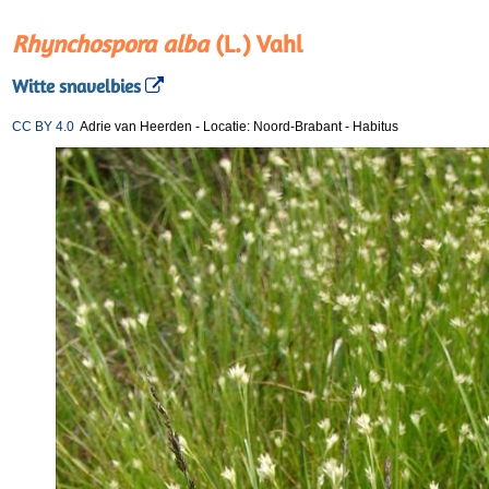
Rhynchospora alba
(L.) Vahl
Witte snavelbies
CC BY 4.0
Adrie van Heerden
-
Locatie: Noord-Brabant
-
Habitus