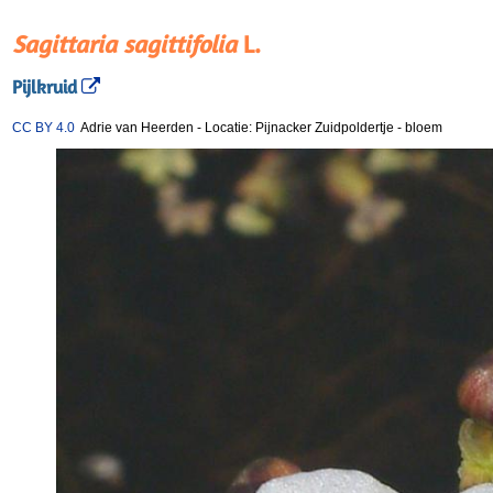
Sagittaria sagittifolia
L.
Pijlkruid
CC BY 4.0
Adrie van Heerden
-
Locatie: Pijnacker Zuidpoldertje
-
bloem