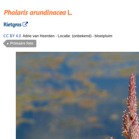
Phalaris arundinacea
L.
Rietgras
CC BY 4.0
Adrie van Heerden
-
Locatie: (onbekend)
-
bloeipluim
Primaire foto