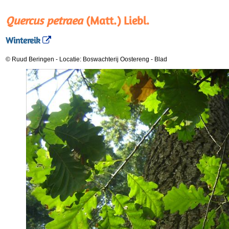
Quercus petraea
(Matt.) Liebl.
Wintereik
© Ruud Beringen
-
Locatie: Boswachterij Oostereng
-
Blad