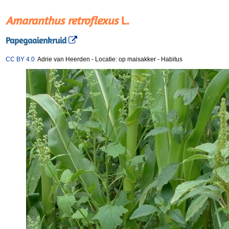
Amaranthus retroflexus
L.
Papegaaienkruid
CC BY 4.0
Adrie van Heerden
-
Locatie: op maisakker
-
Habitus