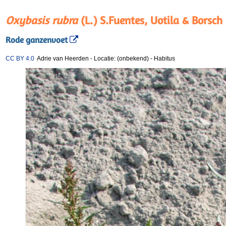
Oxybasis rubra
(L.) S.Fuentes, Uotila & Borsch
Rode ganzenvoet
CC BY 4.0
Adrie van Heerden
-
Locatie: (onbekend)
-
Habitus