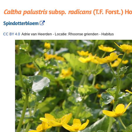
Caltha palustris
subsp.
radicans
(T.F. Forst.) H
Spindotterbloem
CC BY 4.0
Adrie van Heerden
-
Locatie: Rhoonse grienden
-
Habitus