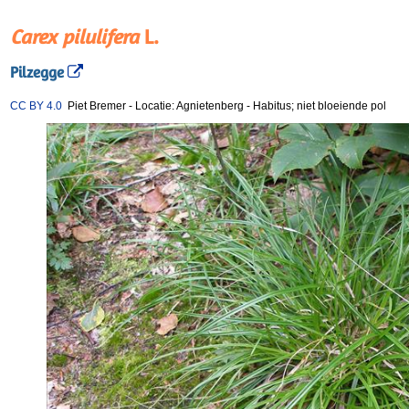
Carex pilulifera
L.
Pilzegge
CC BY 4.0
Piet Bremer
-
Locatie: Agnietenberg
-
Habitus; niet bloeiende pol