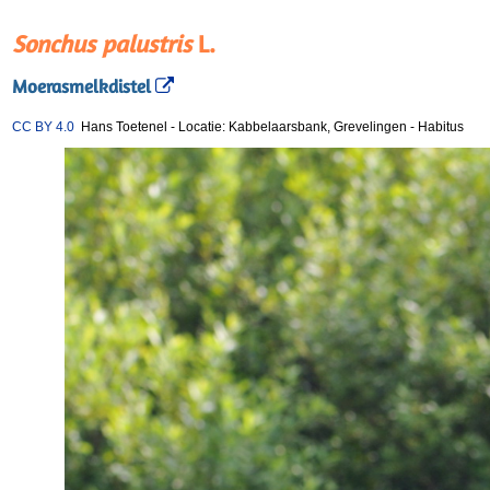
Sonchus palustris
L.
Moerasmelkdistel
CC BY 4.0
Hans Toetenel
-
Locatie: Kabbelaarsbank, Grevelingen
-
Habitus