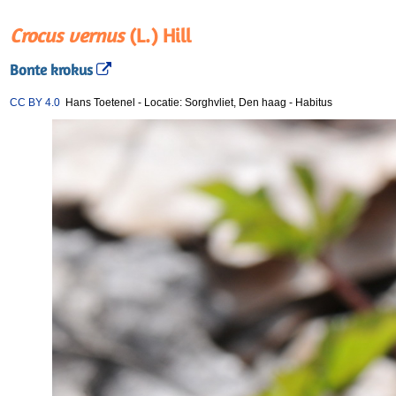
Crocus vernus
(L.) Hill
Bonte krokus
CC BY 4.0
Hans Toetenel
-
Locatie: Sorghvliet, Den haag
-
Habitus