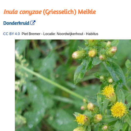
Inula conyzae
(Griesselich) Meikle
Donderkruid
CC BY 4.0
Piet Bremer
-
Locatie: Noordwijkerhout
-
Habitus