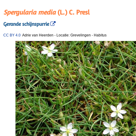
Spergularia media
(L.) C. Presl
Gerande schijnspurrie
CC BY 4.0
Adrie van Heerden
-
Locatie: Grevelingen
-
Habitus