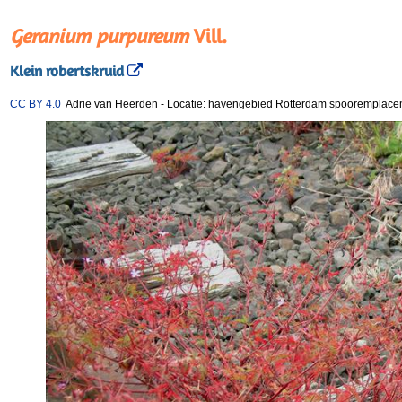
Geranium purpureum
Vill.
Klein robertskruid
CC BY 4.0
Adrie van Heerden
-
Locatie: havengebied Rotterdam spooremplac