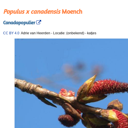
Populus x canadensis
Moench
Canadapopulier
CC BY 4.0
Adrie van Heerden
-
Locatie: (onbekend)
-
katjes