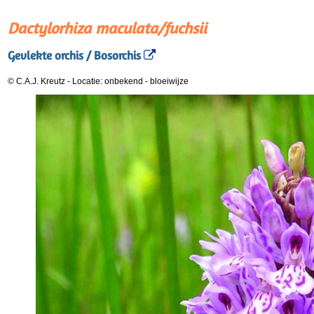
Dactylorhiza maculata/fuchsii
Gevlekte orchis / Bosorchis
© C.A.J. Kreutz
-
Locatie: onbekend
-
bloeiwijze