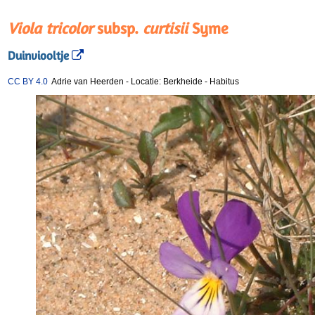
Viola tricolor
subsp.
curtisii
Syme
Duinviooltje
CC BY 4.0
Adrie van Heerden
-
Locatie: Berkheide
-
Habitus