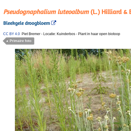
Pseudognaphalium luteoalbum
(L.) Hilliard & 
Bleekgele droogbloem
CC BY 4.0
Piet Bremer
-
Locatie: Kuinderbos
-
Plant in haar open biotoop
Primaire foto