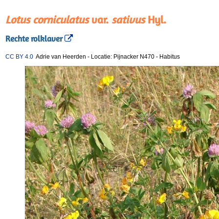
Lotus corniculatus
var.
sativus
Hyl.
Rechte rolklaver
CC BY 4.0
Adrie van Heerden
-
Locatie: Pijnacker N470
-
Habitus