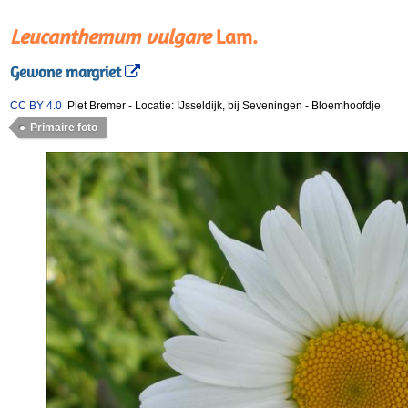
Leucanthemum vulgare
Lam.
Gewone margriet
CC BY 4.0
Piet Bremer
-
Locatie: IJsseldijk, bij Seveningen
-
Bloemhoofdje
Primaire foto